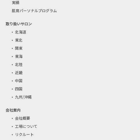
実績
肌育パーソナルプログラム
取り扱いサロン
北海道
東北
関東
東海
北陸
近畿
中国
四国
九州/沖縄
会社案内
会社概要
工場について
リクルート